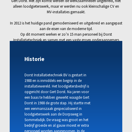
Gert Dorst. Met zijn komst werden de werkzaamheden uitgebreid, niet
alleen loodgieterswerk, maar er werden nu ook kleinschalige CV en
MV-installaties gemaakt.
In 2012 is het huidige pand gemoderniseerd en uitgebreid en aangepast
aan de eisen van de moderne tijd.
Op dit moment werken er zo’n 15 man personeel bij Dorst
Installatietechniek en samen met een vaste groep onderaannemers
werken we aan diverse interessante projecten.
Historie
Dorst Installatietechniek BV is gestart in
1988 en is inmiddels een begrip in de
installatiewereld. Het loodgietersbedrijf is
opgericht door Gert Dorst. Na jaren voor
een baas te hebben gewerkt waagde Gert
Dorst in 1988 de grote stap. Hij startte met
een eenmanszaak gespecialiseerd in
loodgieterswerk aan de Dorpsweg in
Sommelsdijk. De vraag was groot en het
bedrijf groeide en al gauw moest er extra
personeel worden aangenomen. In de